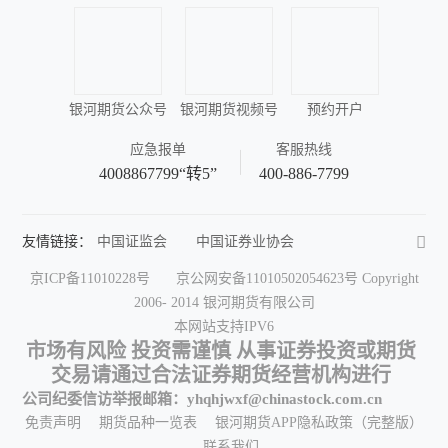
银河期货公众号
银河期货视频号
预约开户
应急报单
客服热线
4008867799“转5”
400-886-7799
友情链接：
中国证监会
中国证券业协会
中国期货业协会
中国金融期货交易所
京ICP备11010228号
京公网安备11010502054623号
Copyright
上海期货交易所
郑州商品交易所
2006- 2014 银河期货有限公司
大连商品交易所
深圳证券交易所
本网站支持IPV6
上海证券交易所
中国结算
中国证券报
市场有风险 投资需谨慎 从事证券投资或期货
中国证券网
期货日报
和讯期货
交易请通过合法证券期货经营机构进行
金融界期货
中国黄金网
中国金属网
公司纪委信访举报邮箱：yhqhjwxf@chinastock.com.cn
中国有色网
中国铝业网
中国大豆网
免责声明
期货品种一览表
银河期货APP隐私政策（完整版）
中华粮网
中国能源网
中国橡胶网
联系我们