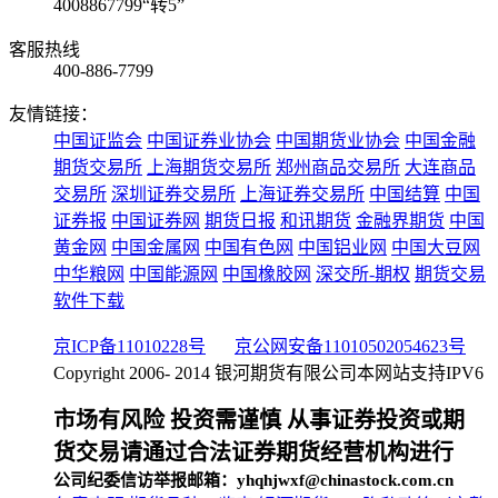
4008867799“转5”
客服热线
400-886-7799
友情链接：
中国证监会
中国证券业协会
中国期货业协会
中国金融
期货交易所
上海期货交易所
郑州商品交易所
大连商品
交易所
深圳证券交易所
上海证券交易所
中国结算
中国
证券报
中国证券网
期货日报
和讯期货
金融界期货
中国
黄金网
中国金属网
中国有色网
中国铝业网
中国大豆网
中华粮网
中国能源网
中国橡胶网
深交所-期权
期货交易
软件下载
京ICP备11010228号
京公网安备11010502054623号
Copyright 2006- 2014 银河期货有限公司
本网站支持IPV6
市场有风险 投资需谨慎 从事证券投资或期
货交易请通过合法证券期货经营机构进行
公司纪委信访举报邮箱：yhqhjwxf@chinastock.com.cn