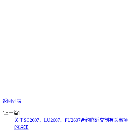
返回列表
[上一篇]
关于SC2607、LU2607、FU2607合约临近交割有关事项
的通知