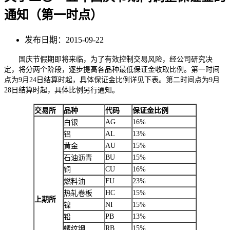
通知（第一时点）
发布日期：2015-09-22
国庆节假期即将来临，为了有效控制交易风险，经公司研究决
定，将分两个阶段，逐步提高各品种最低保证金收取比例。第一时间
点为9月24日结算时起，具体保证金比例详见下表。第二时间点为9月
28日结算时起，具体比例另行通知。
交易所
品种
代码
保证金比例
AG
16%
白银
AL
13%
铝
AU
15%
黄金
BU
15%
石油沥青
CU
16%
铜
FU
23%
燃料油
HC
15%
热轧卷板
上期所
NI
15%
镍
PB
13%
铅
RB
15%
螺纹钢