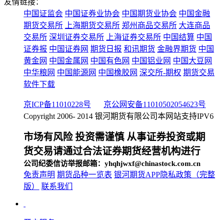
友情链接：
中国证监会
中国证券业协会
中国期货业协会
中国金融
期货交易所
上海期货交易所
郑州商品交易所
大连商品
交易所
深圳证券交易所
上海证券交易所
中国结算
中国
证券报
中国证券网
期货日报
和讯期货
金融界期货
中国
黄金网
中国金属网
中国有色网
中国铝业网
中国大豆网
中华粮网
中国能源网
中国橡胶网
深交所-期权
期货交易
软件下载
京ICP备11010228号
京公网安备11010502054623号
Copyright 2006- 2014 银河期货有限公司
本网站支持IPV6
市场有风险 投资需谨慎 从事证券投资或期
货交易请通过合法证券期货经营机构进行
公司纪委信访举报邮箱：yhqhjwxf@chinastock.com.cn
免责声明
期货品种一览表
银河期货APP隐私政策（完整
版）
联系我们