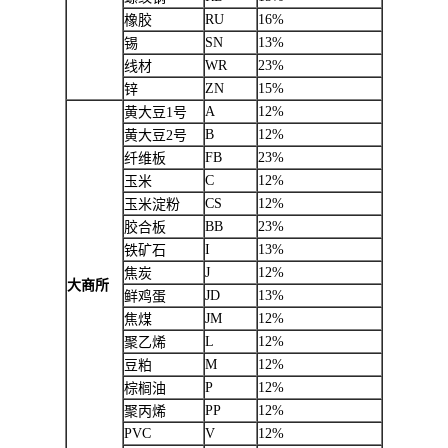
RU
16%
橡胶
SN
13%
锡
WR
23%
线材
ZN
15%
锌
A
12%
黄大豆1号
B
12%
黄大豆2号
FB
23%
纤维板
C
12%
玉米
CS
12%
玉米淀粉
BB
23%
胶合板
I
13%
铁矿石
J
12%
焦炭
大商所
JD
13%
鲜鸡蛋
JM
12%
焦煤
L
12%
聚乙烯
M
12%
豆粕
P
12%
棕榈油
PP
12%
聚丙烯
PVC
V
12%