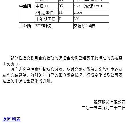
IC
中金所
中证500
43%（套保23%）
TF
2.5%
5年期国债
T
3%
十年期国债
上证所
ETF期权
交易所1.4倍
部分临近交割月合约收取的保证金比例已经高于此标准的仍按原
比例执行。
请广大客户注意控制持仓风险，及时登录期货保证金监控中心网
站查询结算单，随时关注自己的账户资金状况、行情变化以及公司网
站上关于保证金变化的通知。
银河期货有限公司
二〇一五年九月二十二日
返回列表