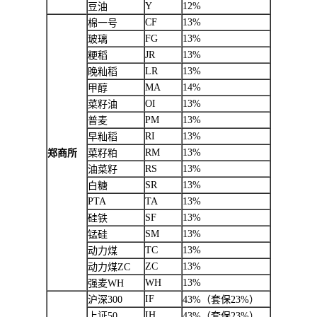
Y
12%
豆油
CF
13%
棉一号
FG
13%
玻璃
JR
13%
粳稻
LR
13%
晚籼稻
MA
14%
甲醇
OI
13%
菜籽油
PM
13%
普麦
RI
13%
早籼稻
RM
13%
郑商所
菜籽粕
RS
13%
油菜籽
SR
13%
白糖
PTA
TA
13%
SF
13%
硅铁
SM
13%
锰硅
TC
13%
动力煤
ZC
13%
动力煤ZC
WH
13%
强麦WH
IF
沪深300
43%（套保23%）
IH
上证50
43%（套保23%）