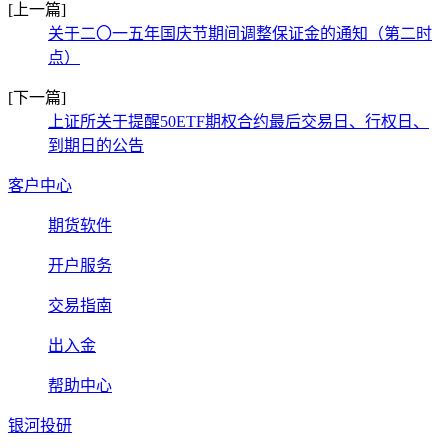
[上一篇]
关于二〇一五年国庆节期间调整保证金的通知（第二时
点）
[下一篇]
上证所关于提醒50ETF期权合约最后交易日、行权日、
到期日的公告
客户中心
期货软件
开户服务
交易指南
出入金
帮助中心
银河投研