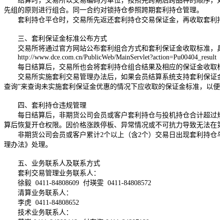
结算时，交易所以交易编码为单位，按照先跨期后跨品种的顺序，对
先组的原则进行组合。同一合约对锁持仓参照跨期套利持仓管理。
套利持仓平仓时，交易所先返还套利持仓交易保证金，再收取套利持
三、套利保证金标准公布方式
交易所将通过官方网站公布套利组合方式和套利保证金收取标准，具体
http://www.dce.com.cn/PublicWeb/MainServlet?action=Pu00404_result
每日结算后，交易所也会将套利持仓组合结果及相应的保证金收取标
交易所实施套利交易管理办法后，如果会员结算系统支持套利保证金收
查询”来查询未实施套利保证金优惠的情况下应收取的保证金标准，以
四、套利持仓违规管理
每日结算后，非期货公司会员或客户套利持仓与投机持仓合计超过规
算后恢复开仓权限。因价格涨跌停板、异常情况或不可抗力导致无法在
非期货公司会员或客户累计2个以上（含2个）交易日出现套利持仓与
理办法》处理。
五、业务联系人及联系方式
套利交易管理业务联系人：
徐毅 0411-84808609 付瑛雯 0411-84808572
清算业务联系人：
李虎 0411-84808652
技术业务联系人：