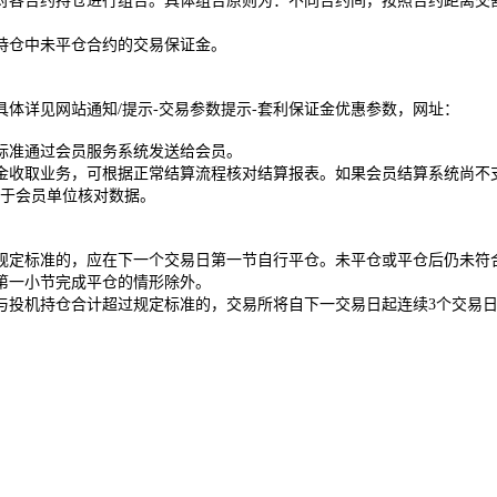
各合约持仓进行组合。具体组合原则为：不同合约间，按照合约距离交割
仓中未平仓合约的交易保证金。
详见网站通知/提示-交易参数提示-套利保证金优惠参数，网址：
准通过会员服务系统发送给会员。
取业务，可根据正常结算流程核对结算报表。如果会员结算系统尚不支
便于会员单位核对数据。
定标准的，应在下一个交易日第一节自行平仓。未平仓或平仓后仍未符合
第一小节完成平仓的情形除外。
投机持仓合计超过规定标准的，交易所将自下一交易日起连续3个交易日