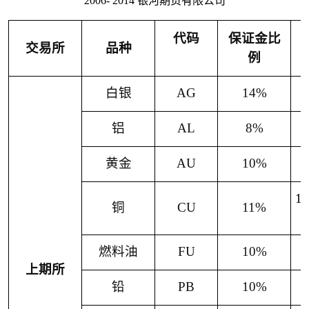
2006- 2014 银河期货有限公司
代码
保证金比
交易所
品种
例
白银
AG
14%
铝
AL
8%
黄金
AU
10%
1
铜
CU
11%
燃料油
FU
10%
上期所
铅
PB
10%