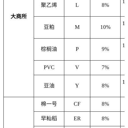
1
聚乙烯
L
8%
大商所
1
豆粕
M
10%
1
棕榈油
P
9%
PVC
V
7%
1
豆油
Y
8%
棉一号
CF
8%
早籼稻
ER
8%