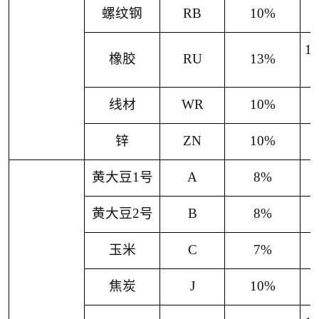
螺纹钢
RB
10%
1
橡胶
RU
13%
线材
WR
10%
锌
ZN
10%
黄大豆
1
号
A
8%
黄大豆
2
号
B
8%
玉米
C
7%
焦炭
J
10%