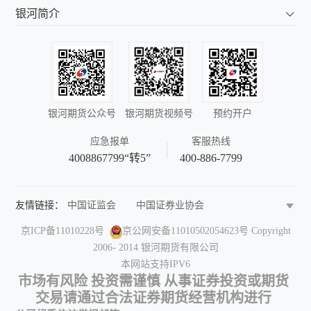
银河简介
银河期货公众号
银河期货视频号
预约开户
应急报单
客服热线
4008867799“转5”
400-886-7799
友情链接：
中国证监会
中国证券业协会
中国期货业协会
中国金融期货交易所
京ICP备11010228号
京公网安备11010502054623号
Copyright
上海期货交易所
郑州商品交易所
2006- 2014 银河期货有限公司
大连商品交易所
深圳证券交易所
本网站支持IPV6
上海证券交易所
中国结算
中国证券报
市场有风险 投资需谨慎 从事证券投资或期货
中国证券网
期货日报
和讯期货
交易请通过合法证券期货经营机构进行
金融界期货
中国黄金网
中国金属网