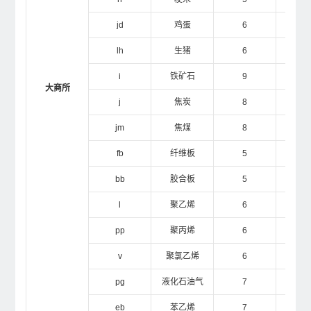
jd
鸡蛋
6
1
lh
生猪
6
1
i
铁矿石
9
1
大商所
j
焦炭
8
2
jm
焦煤
8
1
fb
纤维板
5
2
bb
胶合板
5
10
l
聚乙烯
6
1
pp
聚丙烯
6
1
v
聚氯乙烯
6
1
pg
液化石油气
7
1
eb
苯乙烯
7
1