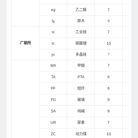
eg
乙二醇
7
1
lg
原木
6
1
si
工业硅
7
1
广期所
lc
碳酸锂
10
2
ps
多晶硅
7
1
MA
甲醇
7
1
TA
PTA
6
1
PF
短纤
6
1
FG
玻璃
9
1
SA
纯碱
9
1
UR
尿素
7
1
ZC
动力煤
10
5