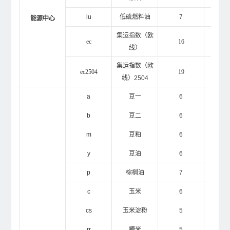
lu
低硫燃料油
7
1
能源中心
集运指数（欧
ec
16
3
线）
集运指数（欧
ec2504
19
3
线）2504
a
豆一
6
1
b
豆二
6
1
m
豆粕
6
1
y
豆油
6
1
p
棕榈油
7
1
c
玉米
6
1
cs
玉米淀粉
5
1
rr
粳米
5
9