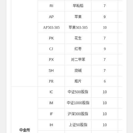
RI
早籼稻
7
2
AP
苹果
9
1
AP503-505
苹果503-505
10
1
PK
花生
7
1
CJ
红枣
9
1
PX
对二甲苯
7
1
SH
烧碱
7
1
PR
瓶片
6
1
IC
中证500股指
10
1
IM
中证1000股指
10
1
IF
沪深300股指
10
1
IH
上证50股指
10
1
中金所