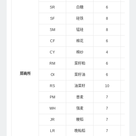
SR
白糖
6
1
SF
硅铁
8
1
SM
锰硅
8
1
CF
棉花
6
1
CY
棉纱
4
1
RM
菜籽粕
6
1
郑商所
OI
菜籽油
6
1
RS
油菜籽
10
2
PM
普麦
7
2
WH
强麦
7
2
JR
粳稻
7
2
LR
晚籼稻
7
2