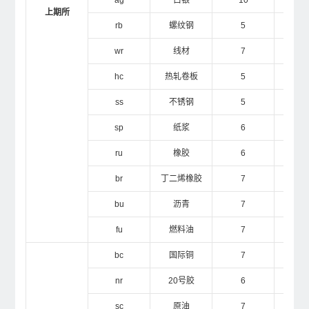
ag
白银
10
2
上期所
rb
螺纹钢
5
1
wr
线材
7
1
hc
热轧卷板
5
1
ss
不锈钢
5
1
sp
纸浆
6
1
ru
橡胶
6
1
br
丁二烯橡胶
7
1
bu
沥青
7
1
fu
燃料油
7
1
bc
国际铜
7
1
nr
20
号胶
6
1
sc
原油
7
1