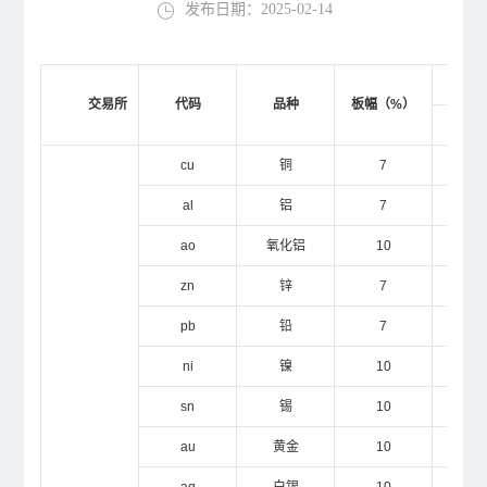
发布日期：2025-02-14
公
交易所
代码
品种
板幅（%）
投
cu
铜
7
1
al
铝
7
1
ao
氧化铝
10
1
zn
锌
7
1
pb
铅
7
1
ni
镍
10
1
sn
锡
10
1
au
黄金
10
1