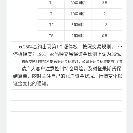
TL
30
年国债
3.5
4.
T
10
年国债
2
2.
TF
5
年国债
1.2
1.
TS
2
年国债
0.5
0.
ec2504合约出现第1个涨停板，按照交易规则，下一交
停板幅度为19%。ec品种交易保证金比例上调为36%.
临近交割月交易所提高保证金标准时，公司保证金标准提前1个交易日
请广大客户注意控制持仓风险，及时登录期货保证金
结算单，随时关注自己的账户资金状况、行情变化以及公
证金变化的通知。