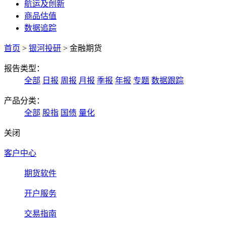
航运及创新
商品估值
数据追踪
首页
>
银河投研
>
金融期货
报告类型：
全部
日报
周报
月报
季报
年报
专题
数据跟踪
产品分类：
全部
股指
国债
量化
关闭
客户中心
期货软件
开户服务
交易指南