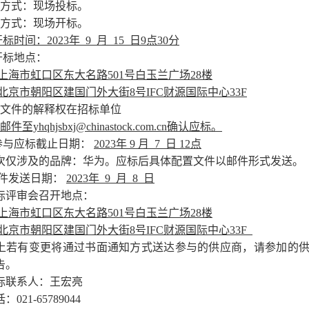
标方式：现场投标。
标方式：现场开标。
开标时间：
2
023
年
9
月
15
日
9
点3
0
分
地点：
上海市虹口区东大名路5
01
号白玉兰广场28楼
北京市朝阳区建国门外大街8号IFC财源国际中心33F
标文件的解释权在招标单位
件至yhqhjsbxj@chinastock
.com.cn
确认应标。
与应标截止日期：
202
3
年
9
月
7
日
12
点
本次仅涉及的品牌：华为。应标后具体配置文件以邮件形式发送。
件发送日期：
202
3
年
9
月
8
日
招标评审会召开地点：
上海市虹口区东大名路5
01
号白玉兰广场28楼
北京市朝阳区建国门外大街8号IFC财源国际中心33F
以上若有变更将通过书面通知方式送达参与的供应商，请参加的
告。
标联系人：王宏亮
021-65789044