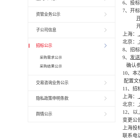
6、投
7、开
资管业务公示
开标
子公司信息
上海：
北京：
招标公示
8、招
9、
发送邮
采购需求公示
确认参
采购结果公示
10、
配置文
交易咨询业务公示
11、
上海：
隐私政策申明条款
北京：
12、
舆情公示
变更公
上海投
联系电话：