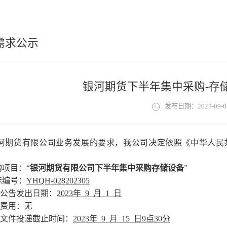
需求公示
银河期货下半年集中采购-存
发布日期：2023-09-0
河期货有限公司业务发展的要求，我公司决定依照《中华人民
购项目：“
银河期货有限公司下半年集中采购存储设备
”
标编号：
YHQH-02820230
5
标公告发出日期：
20
23
年
9
月
1
日
标费用：无
标文件投递截止时间：
20
23
年
9
月
15
日
9
点3
0
分