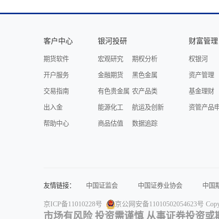
客户中心
银河投研
财富管理
期货软件
宏观研究
期权分析
权银河
开户服务
金融期货
黑色金属
资产管理
交易指南
有色贵金属
农产品类
基金理财
出入金
能源化工
航运及创新
资管产品
帮助中心
商品估值
数据追踪
友情链接：
中国证监会
中国证券业协会
中国
上海证券交易所
中国结算
中国证
京ICP备11010228号
京公网安备11010502054623号
Cop
中国铝业网
中国大豆网
中华粮网
市场有风险 投资需谨慎 从事证券投资