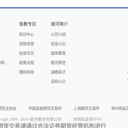
投教专区
银河简介
知识中心
公司介绍
视频讲堂
信息公示
投保专区
媒体聚焦
申购
政策法规
银河荣誉
模拟体验
诚聘英才
采购公示
期货业协会
中国金融期货交易所
上海期货交易所
郑州商品
券报
中国证券网
期货日报
和讯期货
金融界期货
yright 2006- 2014 银河期货有限公司
本网站支持IPV6
中国能源网
中国橡胶网
深交所-期权
期货交易软件下
或期货交易请通过合法证券期货经营机构进行