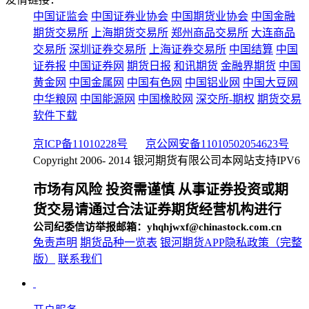
中国证监会
中国证券业协会
中国期货业协会
中国金融
期货交易所
上海期货交易所
郑州商品交易所
大连商品
交易所
深圳证券交易所
上海证券交易所
中国结算
中国
证券报
中国证券网
期货日报
和讯期货
金融界期货
中国
黄金网
中国金属网
中国有色网
中国铝业网
中国大豆网
中华粮网
中国能源网
中国橡胶网
深交所-期权
期货交易
软件下载
京ICP备11010228号
京公网安备11010502054623号
Copyright 2006- 2014 银河期货有限公司
本网站支持IPV6
市场有风险 投资需谨慎 从事证券投资或期
货交易请通过合法证券期货经营机构进行
公司纪委信访举报邮箱：yhqhjwxf@chinastock.com.cn
免责声明
期货品种一览表
银河期货APP隐私政策（完整
版）
联系我们