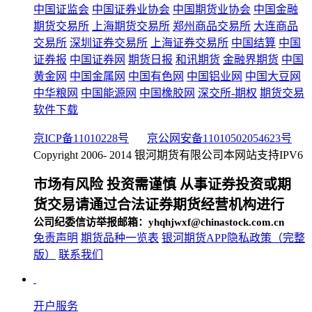
中国证监会
中国证券业协会
中国期货业协会
中国金融
期货交易所
上海期货交易所
郑州商品交易所
大连商品
交易所
深圳证券交易所
上海证券交易所
中国结算
中国
证券报
中国证券网
期货日报
和讯期货
金融界期货
中国
黄金网
中国金属网
中国有色网
中国铝业网
中国大豆网
中华粮网
中国能源网
中国橡胶网
深交所-期权
期货交易
软件下载
京ICP备11010228号
京公网安备11010502054623号
Copyright 2006- 2014 银河期货有限公司
本网站支持IPV6
市场有风险 投资需谨慎 从事证券投资或期
货交易请通过合法证券期货经营机构进行
公司纪委信访举报邮箱：yhqhjwxf@chinastock.com.cn
免责声明
期货品种一览表
银河期货APP隐私政策（完整
版）
联系我们
开户服务