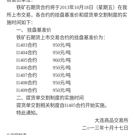
铁矿石期货合约将于
2013
年
10
月
18
日（星期五）在我
所上市交易，各合约的挂盘基准价和提货单交割制度的实
施时间如下：
一、
挂盘基准价
铁矿石期货上市交易合约的挂盘基准价为：
I1403
合约
950
元
/
吨
I1404
合约
950
元
/
吨
I1405
合约
960
元
/
吨
I1406
合约
950
元
/
吨
I1407
合约
950
元
/
吨
I1408
合约
950
元
/
吨
I1409
合约
950
元
/
吨
二、提货单交割制度的实施时间
提货单交割相关制度自
I1405
合约开始实施。
特此通知。
大连商品交易所
二○一三年十月十七日