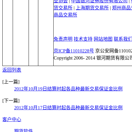
业协会
|
中国银河证券股份有限公司
|
货交易所
|
上海期货交易所
|
郑州商品
商品交易所
免责声明
技术支持
网站地图
联系我
京ICP备11010228号
京公安网备1101020
Copyright 2006- 2014 银河期货有限公
返回列表
[上一篇]
2012年10月19日结算时起各品种最新交易保证金比例
[下一篇]
2012年10月17日结算时起各品种最新交易保证金比例
客户中心
期货软件