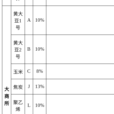
黄大
A
10%
豆
1
号
黄大
B
10%
豆
2
号
C
8%
玉米
J
13%
焦炭
大
商
聚乙
所
L
10%
烯