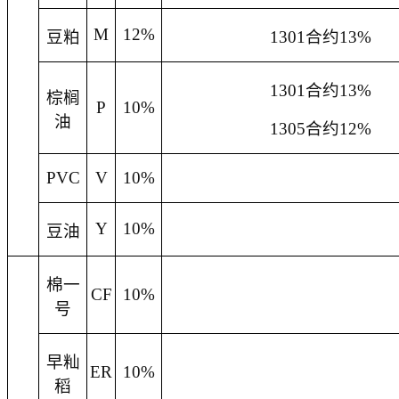
M
12%
豆粕
1301
合约
13%
1301
合约
13%
棕榈
P
10%
油
1305
合约
12%
PVC
V
10%
Y
10%
豆油
棉一
CF
10%
号
早籼
ER
10%
稻