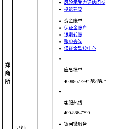
风险承受力评估问卷
投诉建议
资金账单
保证金账户
银期转账
账单查询
保证金监控中心
郑
应急报单
商
所
4008867799
“转2转6”
客服热线
400-886-7799
银河微服务
早籼