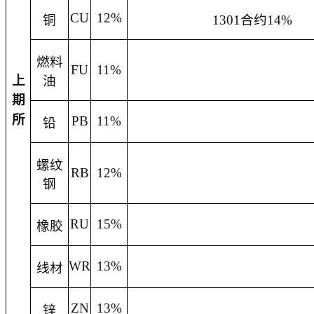
CU
12%
铜
1301
合约
14%
燃料
FU
11%
上
油
期
所
PB
11%
铅
螺纹
RB
12%
钢
RU
15%
橡胶
WR
13%
线材
ZN
13%
锌