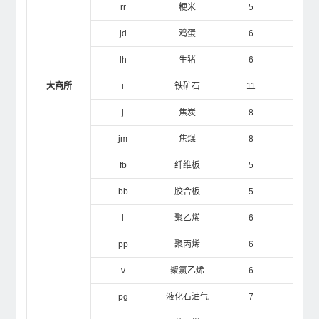
rr
粳米
5
9
jd
鸡蛋
6
1
lh
生猪
6
1
大商所
i
铁矿石
11
2
j
焦炭
8
2
jm
焦煤
8
2
fb
纤维板
5
2
bb
胶合板
5
10
l
聚乙烯
6
1
pp
聚丙烯
6
1
v
聚氯乙烯
6
1
pg
液化石油气
7
1