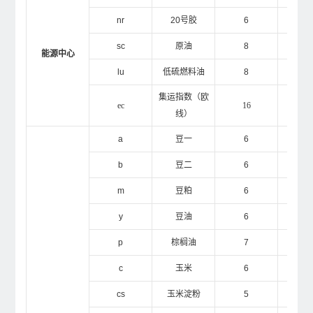
nr
20
号胶
6
1
sc
原油
8
1
能源中心
lu
低硫燃料油
8
1
集运指数（欧
ec
16
3
线）
a
豆一
6
1
b
豆二
6
1
m
豆粕
6
1
y
豆油
6
1
p
棕榈油
7
1
c
玉米
6
1
cs
玉米淀粉
5
1