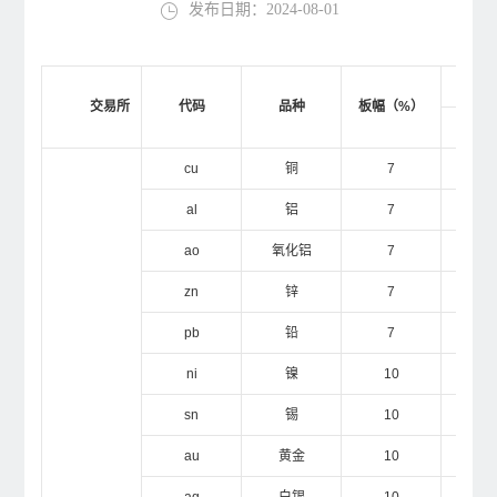
发布日期：2024-08-01
公
交易所
代码
品种
板幅（%）
投
cu
铜
7
1
al
铝
7
1
ao
氧化铝
7
1
zn
锌
7
1
pb
铅
7
1
ni
镍
10
1
sn
锡
10
1
au
黄金
10
1