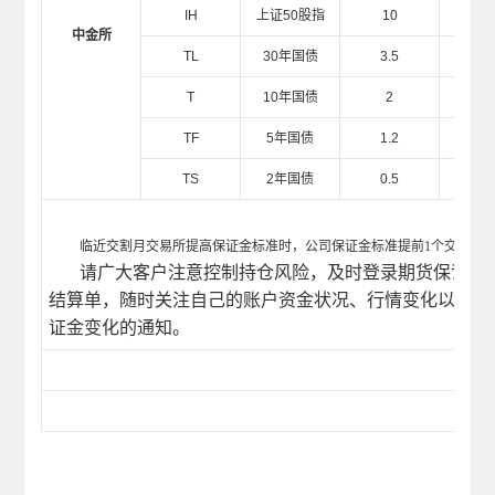
IH
上证50股指
10
1
中金所
TL
30
年国债
3.5
4.
T
10
年国债
2
2.
TF
5
年国债
1.2
1.
TS
2
年国债
0.5
0.
临近交割月交易所提高保证金标准时，公司保证金标准提前1个交易日
请广大客户注意控制持仓风险，及时登录期货保证金
结算单，随时关注自己的账户资金状况、行情变化以及公
证金变化的通知。