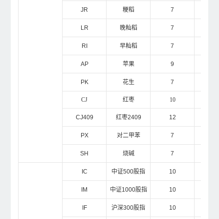
JR
粳稻
7
2
LR
晚籼稻
7
2
RI
早籼稻
7
2
AP
苹果
9
1
PK
花生
7
1
CJ
红枣
10
1
CJ409
红枣2409
12
1
PX
对二甲苯
7
1
SH
烧碱
7
1
IC
中证500股指
10
1
IM
中证1000股指
10
1
IF
沪深300股指
10
1