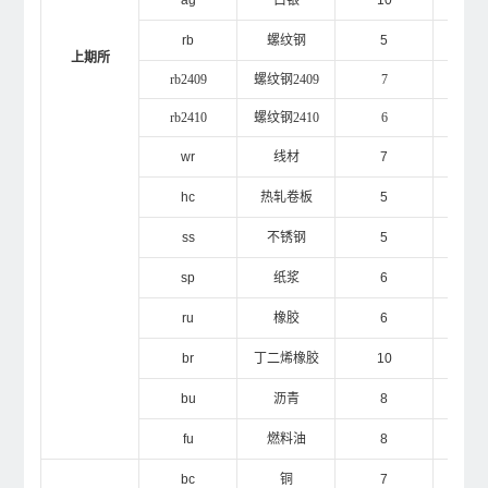
ag
白银
10
1
rb
螺纹钢
5
1
上期所
rb2409
螺纹钢2409
7
1
rb2410
螺纹钢2410
6
1
wr
线材
7
1
hc
热轧卷板
5
1
ss
不锈钢
5
1
sp
纸浆
6
1
ru
橡胶
6
1
br
丁二烯橡胶
10
1
bu
沥青
8
1
fu
燃料油
8
1
bc
铜
7
1