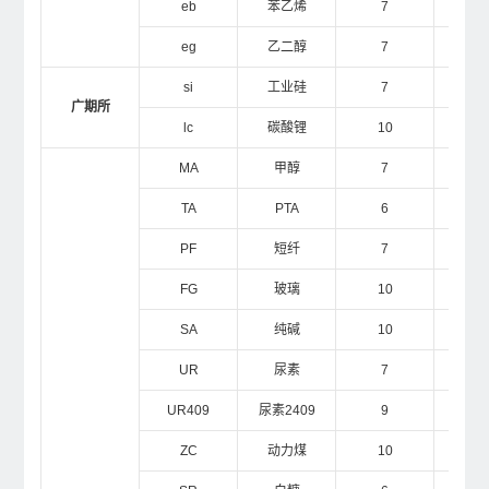
eb
苯乙烯
7
1
eg
乙二醇
7
1
si
工业硅
7
1
广期所
lc
碳酸锂
10
2
MA
甲醇
7
1
TA
PTA
6
1
PF
短纤
7
1
FG
玻璃
10
1
SA
纯碱
10
1
UR
尿素
7
1
UR409
尿素2409
9
1
ZC
动力煤
10
5