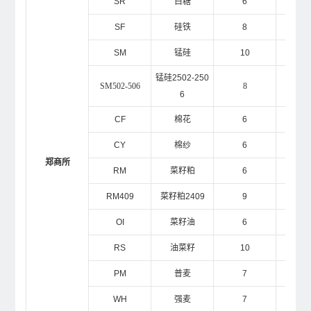
SR
白糖
6
1
SF
硅铁
8
1
SM
锰硅
10
1
锰硅2502-250
SM502-506
8
1
6
CF
棉花
6
1
CY
棉纱
6
1
郑商所
RM
菜籽粕
6
1
RM409
菜籽粕2409
9
1
OI
菜籽油
6
1
RS
油菜籽
10
2
PM
普麦
7
2
WH
强麦
7
2