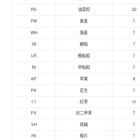
RS
油菜籽
10
PM
普麦
7
WH
强麦
7
JR
粳稻
7
LR
晚籼稻
7
RI
早籼稻
7
AP
苹果
9
PK
花生
7
CJ
红枣
10
PX
对二甲苯
7
SH
烧碱
7
PR
瓶片
7