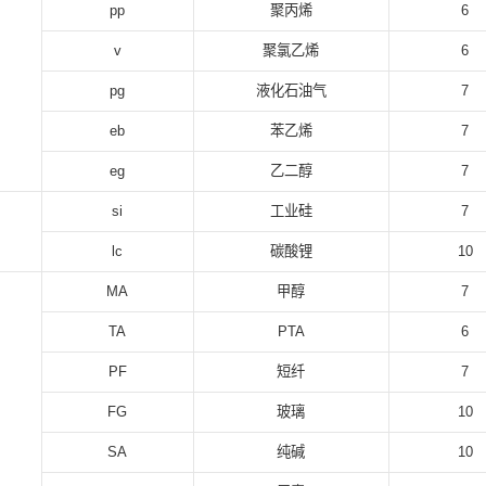
pp
聚丙烯
6
v
聚氯乙烯
6
pg
液化石油气
7
eb
苯乙烯
7
eg
乙二醇
7
si
工业硅
7
lc
碳酸锂
10
MA
甲醇
7
TA
PTA
6
PF
短纤
7
FG
玻璃
10
SA
纯碱
10