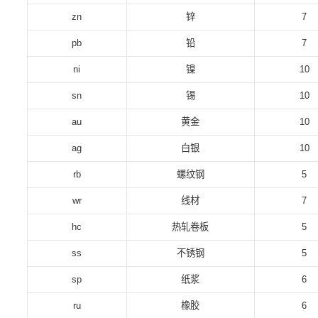
zn
锌
7
pb
铅
7
ni
镍
10
sn
锡
10
au
黄金
10
ag
白银
10
rb
螺纹钢
5
wr
线材
7
hc
热轧卷板
5
ss
不锈钢
5
sp
纸浆
6
ru
橡胶
6