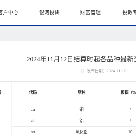
客户中心
银河投研
财富管理
投教
2024年11月12日结算时起各品种最
发布日期：2024-11-12
所
代码
品种
板幅（%
cu
铜
7
al
铝
7
ao
氧化铝
10