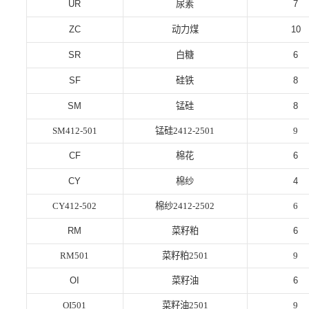
UR
尿素
7
ZC
动力煤
10
SR
白糖
6
SF
硅铁
8
SM
锰硅
8
SM412-501
锰硅2412-2501
9
CF
棉花
6
CY
棉纱
4
CY412-502
棉纱2412-2502
6
RM
菜籽粕
6
RM501
菜籽粕2501
9
OI
菜籽油
6
OI501
菜籽油2501
9