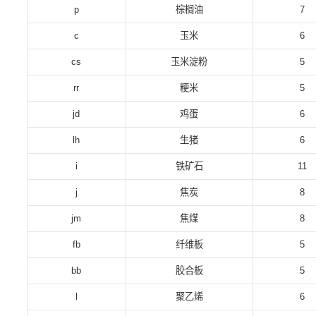
p
棕榈油
7
c
玉米
6
cs
玉米淀粉
5
rr
粳米
5
jd
鸡蛋
6
lh
生猪
6
i
铁矿石
11
j
焦炭
8
jm
焦煤
8
fb
纤维板
5
bb
胶合板
5
l
聚乙烯
6