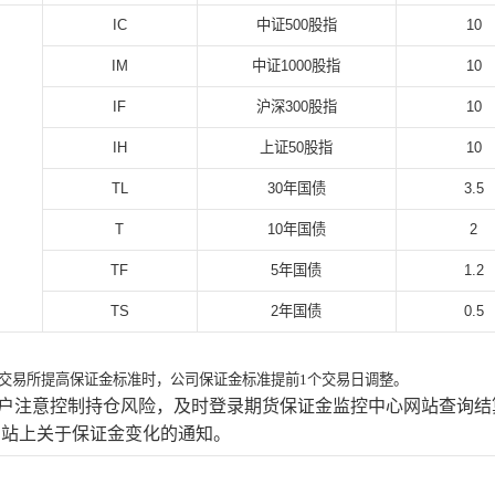
IC
中证500股指
10
IM
中证1000股指
10
IF
沪深300股指
10
IH
上证50股指
10
TL
30
年国债
3.5
T
10
年国债
2
TF
5
年国债
1.2
TS
2
年国债
0.5
交易所提高保证金标准时，公司保证金标准提前1个交易日调整。
户注意控制持仓风险，及时登录期货保证金监控中心网站查询结
网站上关于保证金变化的通知。