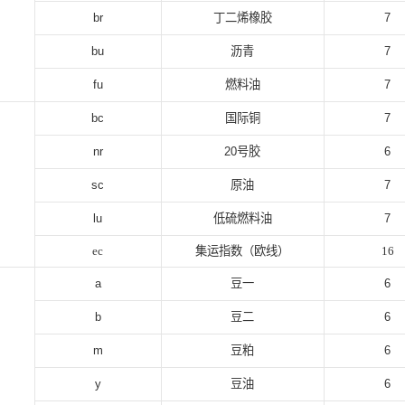
br
丁二烯橡胶
7
bu
沥青
7
fu
燃料油
7
bc
国际铜
7
nr
20
号胶
6
sc
原油
7
lu
低硫燃料油
7
ec
集运指数（欧线）
16
a
豆一
6
b
豆二
6
m
豆粕
6
y
豆油
6